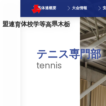
高体連概要
大会情報
栃木県高等学校体育連盟
テニス専門部
tennis