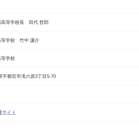
高等学校長 田代 哲郎
等学校 竹中 謙介
高等学校
栃木県宇都宮市滝の原3丁目5-70
連サイト