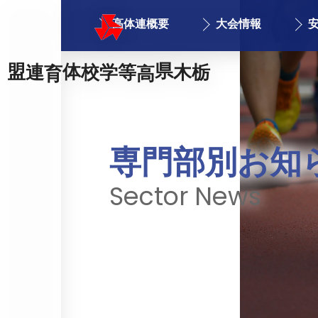
高体連概要
大会情報
栃木県高等学校体育連盟
専門部別お知
Sector News