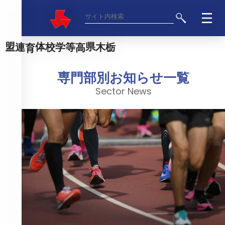
栃木県高等学校体育連盟
専門部別お知らせ一覧
Sector News